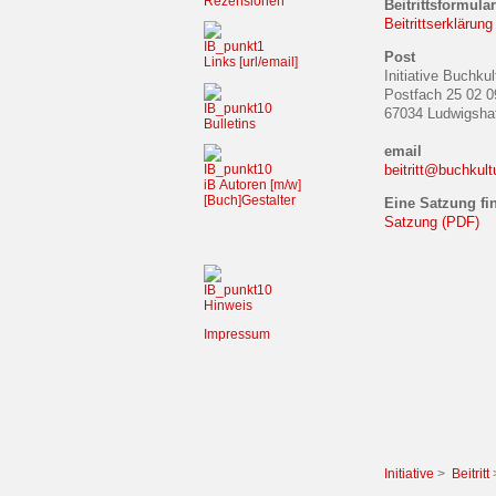
Rezensionen
Beitrittsformula
Beitrittserklärun
Post
Links [url/email]
Initiative Buchkul
Postfach 25 02 0
67034 Ludwigsha
Bulletins
email
beitritt@buchkult
iB
Autoren [m/w]
[Buch]Gestalter
Eine Satzung fin
Satzung (PDF)
Hinweis
Impressum
Initiative
>
Beitritt