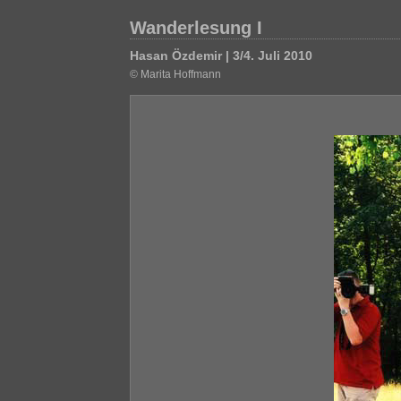
Wanderlesung I
Hasan Özdemir | 3/4. Juli 2010
© Marita Hoffmann