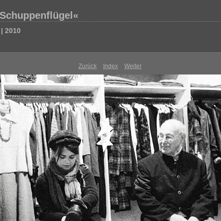
»Schuppenflügel«
 | 2010
Zurück
Index
Weiter